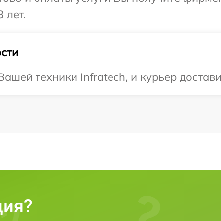
 лет.
сти
шей техники Infratech, и курьер достави
ция?