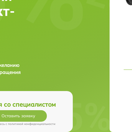
кт-
 желанию
бращения
я со специалистом
Оставить заявку
есь c
политикой конфиденциальности