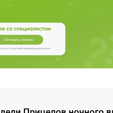
ия со специалистом
Оставить заявку
аетесь c
политикой конфиденциальности
ели Прицелов ночного ви