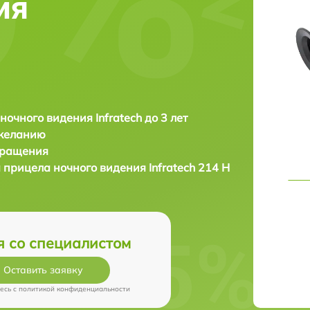
ия
ночного видения Infratech до 3 лет
 желанию
бращения
а прицела ночного видения
Infratech 214 Н
я со специалистом
Оставить заявку
есь c
политикой конфиденциальности