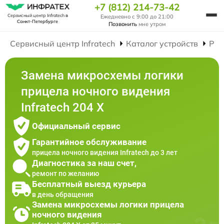
+7 (812) 214-73-42
Сервисный центр Infratech
в
Ежедневно с 9:00 до 21:00
Санкт-Петербурге
Позвонить
мне утром
Сервисный центр Infratech
Каталог устройств
Рем
Замена микросхемы логики
прицела ночного видения
Infratech 204 Х
Официальный сервис
Гарантийное обслуживание
прицела ночного видения Infratech до 3 лет
Диагностика за наш счет,
ремонт по желанию
Бесплатный выезд курьера
в день обращения
Замена микросхемы логики прицела
ночного видения