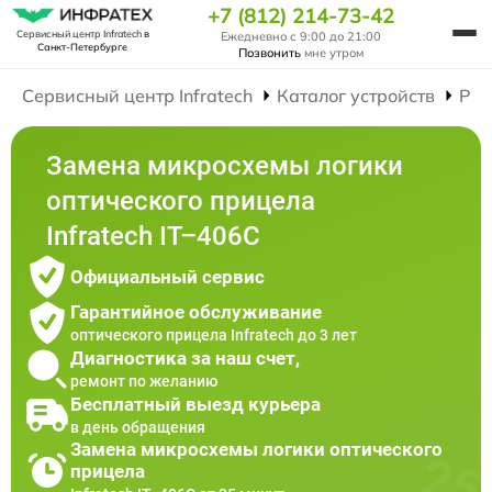
+7 (812) 214-73-42
Сервисный центр Infratech
в
Ежедневно с 9:00 до 21:00
Санкт-Петербурге
Позвонить
мне утром
Сервисный центр Infratech
Каталог устройств
Рем
Замена микросхемы логики
оптического прицела
Infratech IT–406С
Официальный сервис
Гарантийное обслуживание
оптического прицела Infratech до 3 лет
Диагностика за наш счет,
ремонт по желанию
Бесплатный выезд курьера
в день обращения
Замена микросхемы логики оптического
прицела