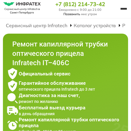
+7 (812) 214-73-42
Сервисный центр Infratech
в
Ежедневно с 9:00 до 21:00
Санкт-Петербурге
Позвонить
мне утром
Сервисный центр Infratech
Каталог устройств
Рем
Ремонт капиллярной трубки
оптического прицела
Infratech IT–406С
Официальный сервис
Гарантийное обслуживание
оптического прицела Infratech до 3 лет
Диагностика за наш счет,
ремонт по желанию
Бесплатный выезд курьера
в день обращения
Ремонт капиллярной трубки оптического
прицела