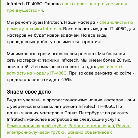
Infratech IT–406С. Однако
наш сервис-центр выделяется
преимуществами
.
Мы ремонтируем Infratech. Наши мастера -
специалисты по
ремонту техники Infratech
. Восстановить модель IT–406С для
мастеров не будет новой задачей. На все виды
проведенных работ у нас имеется гарантия.
Минимальные сроки выполнения ремонта. Мы большая
сеть мастерских техники Infratech. Мы имеем более 20 тыс.
запчастей. И возможно на наших складах
уже имеется
запчасть на модель IT–406С
. При заказе ремонта на сайте -
предоставляется скидка -25%.
Знаем свое дело
Будьте уверены в профессионализме наших мастеров - они
с уверенностью выполнят ремонт Infratech IT–406С. По
данным наших мастеров в Санкт-Петербурге по ремонту
Infratech, наиболее востребованы следующие услуги:
Ремонт капиллярной трубки
,
Ремонт контроллеров
,
Ремонт
электронно-лучевой трубки
,
Замена объективов с