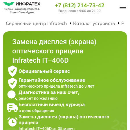
+7 (812) 214-73-42
Сервисный центр Infratech
в
Ежедневно с 9:00 до 21:00
Санкт-Петербурге
Сервисный центр Infratech
Каталог устройств
Рем
Замена дисплея (экрана)
оптического прицела
Infratech IT–406D
Официальный сервис
Гарантийное обслуживание
оптического прицела Infratech до 3 лет
Диагностика за наш счет,
ремонт по желанию
Бесплатный выезд курьера
в день обращения
Замена дисплея (экрана) оптического
прицела
Infratech IT–406D от 35 минут