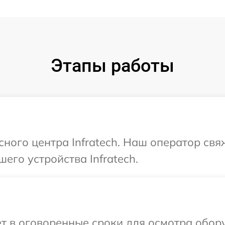
Этапы работы
сного центра Infratech. Наш оператор св
его устройства Infratech.
т в оговоренные сроки для осмотра обору