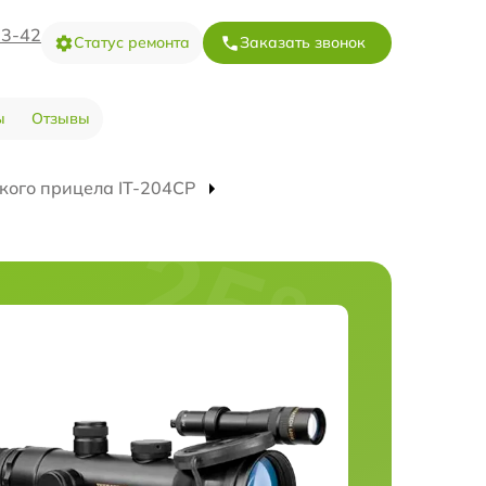
73-42
Статус ремонта
Заказать звонок
ы
Отзывы
кого прицела IT-204CP