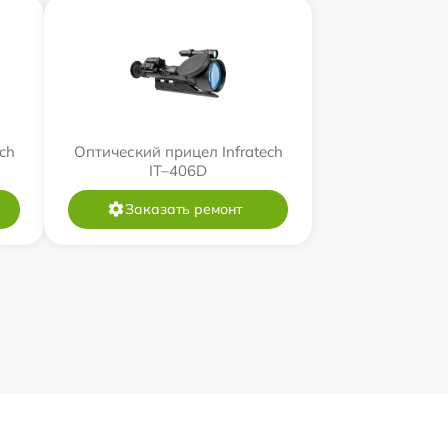
ch
Оптический прицел Infratech
IT–406D
Заказать ремонт