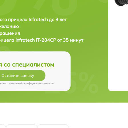
ого прицела Infratech до 3 лет
 желанию
бращения
рицела
Infratech IT-204CP от 35 минут
я со специалистом
Оставить заявку
есь c
политикой конфиденциальности