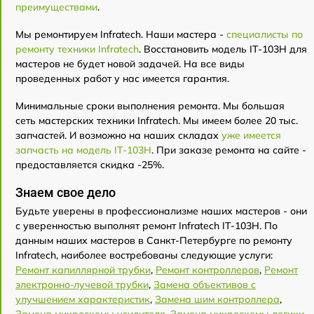
преимуществами
.
Мы ремонтируем Infratech. Наши мастера -
специалисты по
ремонту техники Infratech
. Восстановить модель IT-103Н для
мастеров не будет новой задачей. На все виды
проведенных работ у нас имеется гарантия.
Минимальные сроки выполнения ремонта. Мы большая
сеть мастерских техники Infratech. Мы имеем более 20 тыс.
запчастей. И возможно на наших складах
уже имеется
запчасть на модель IT-103Н
. При заказе ремонта на сайте -
предоставляется скидка -25%.
Знаем свое дело
Будьте уверены в профессионализме наших мастеров - они
с уверенностью выполнят ремонт Infratech IT-103Н. По
данным наших мастеров в Санкт-Петербурге по ремонту
Infratech, наиболее востребованы следующие услуги:
Ремонт капиллярной трубки
,
Ремонт контроллеров
,
Ремонт
электронно-лучевой трубки
,
Замена объективов с
улучшением характеристик
,
Замена шим контроллера
,
Замена микросхемы усилителя
,
Замена микросхемы логики
,