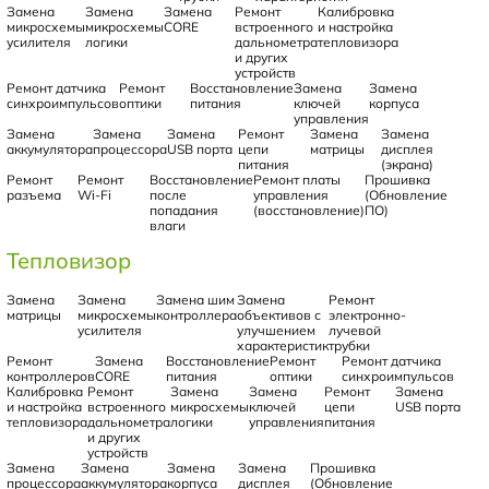
Замена
Замена
Замена
Ремонт
Калибровка
микросхемы
микросхемы
CORE
встроенного
и настройка
усилителя
логики
дальнометра
тепловизора
и других
устройств
Ремонт датчика
Ремонт
Восстановление
Замена
Замена
синхроимпульсов
оптики
питания
ключей
корпуса
управления
Замена
Замена
Замена
Ремонт
Замена
Замена
аккумулятора
процессора
USB порта
цепи
матрицы
дисплея
питания
(экрана)
Ремонт
Ремонт
Восстановление
Ремонт платы
Прошивка
разъема
Wi-Fi
после
управления
(Обновление
попадания
(восстановление)
ПО)
влаги
Тепловизор
Замена
Замена
Замена шим
Замена
Ремонт
матрицы
микросхемы
контроллера
объективов с
электронно-
усилителя
улучшением
лучевой
характеристик
трубки
Ремонт
Замена
Восстановление
Ремонт
Ремонт датчика
контроллеров
CORE
питания
оптики
синхроимпульсов
Калибровка
Ремонт
Замена
Замена
Ремонт
Замена
и настройка
встроенного
микросхемы
ключей
цепи
USB порта
тепловизора
дальнометра
логики
управления
питания
и других
устройств
Замена
Замена
Замена
Замена
Прошивка
процессора
аккумулятора
корпуса
дисплея
(Обновление