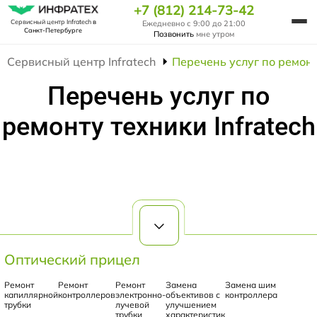
+7 (812) 214-73-42
Сервисный центр Infratech
в
Ежедневно с 9:00 до 21:00
Санкт-Петербурге
Позвонить
мне утром
Сервисный центр Infratech
Перечень услуг по ремонт
Перечень услуг по
ремонту техники Infratech
Оптический прицел
Ремонт
Ремонт
Ремонт
Замена
Замена шим
капиллярной
контроллеров
электронно-
объективов с
контроллера
трубки
лучевой
улучшением
трубки
характеристик