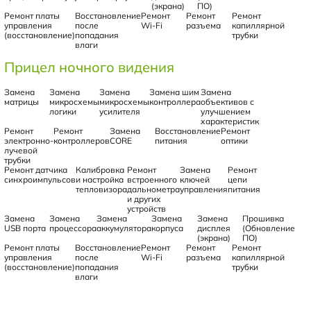
(экрана)
ПО)
Ремонт платы
Восстановление
Ремонт
Ремонт
Ремонт
управления
после
Wi-Fi
разъема
капиллярной
(восстановление)
попадания
трубки
влаги
Прицел ночного видения
Замена
Замена
Замена
Замена шим
Замена
матрицы
микросхемы
микросхемы
контроллера
объективов с
логики
усилителя
улучшением
характеристик
Ремонт
Ремонт
Замена
Восстановление
Ремонт
электронно-
контроллеров
CORE
питания
оптики
лучевой
трубки
Ремонт датчика
Калибровка
Ремонт
Замена
Ремонт
синхроимпульсов
и настройка
встроенного
ключей
цепи
тепловизора
дальнометра
управления
питания
и других
устройств
Замена
Замена
Замена
Замена
Замена
Прошивка
USB порта
процессора
аккумулятора
корпуса
дисплея
(Обновление
(экрана)
ПО)
Ремонт платы
Восстановление
Ремонт
Ремонт
Ремонт
управления
после
Wi-Fi
разъема
капиллярной
(восстановление)
попадания
трубки
влаги